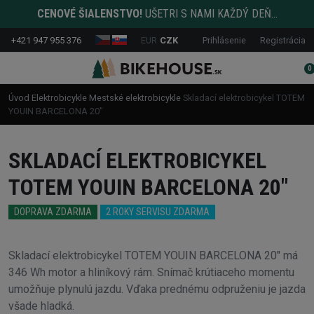
CENOVÉ ŠIALENSTVO!
UŠETRI S NAMI KAŽDÝ DEŇ...
+421 947 955 376
EUR
CZK
Prihlásenie
Registrácia
0
Úvod
Elektrobicykle
Mestské elektrobicykle
Skladací elektrobicykel TOTEM
YOUIN BARCELONA 20"
SKLADACÍ ELEKTROBICYKEL
TOTEM YOUIN BARCELONA 20"
DOPRAVA ZDARMA
2 ROKY SERVISU ZDARMA
Skladací elektrobicykel TOTEM YOUIN BARCELONA 20" má
346 Wh motor a hliníkový rám. Snímač krútiaceho momentu
umožňuje plynulú jazdu. Vďaka prednému odpruženiu je jazda
všade hladká.