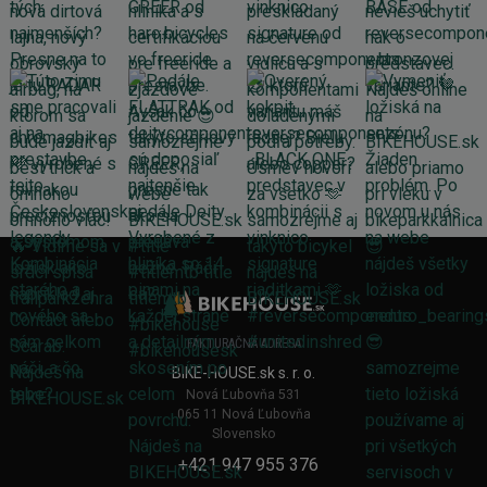
FAKTURAČNÁ ADRESA
BIKE-HOUSE.sk s. r. o.
Nová Ľubovňa 531
065 11 Nová Ľubovňa
Slovensko
+421 947 955 376