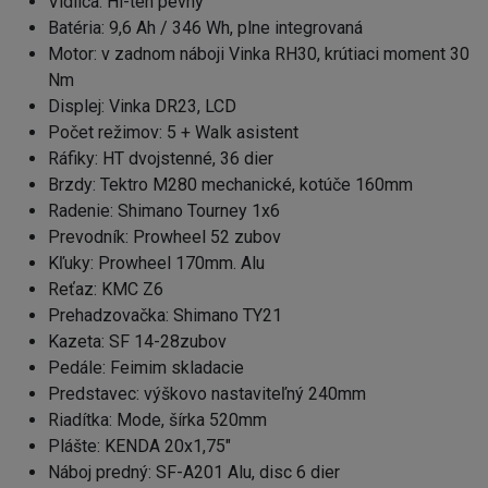
Vidlica: Hi-ten pevný
Batéria: 9,6 Ah / 346 Wh, plne integrovaná
Motor: v zadnom náboji Vinka RH30, krútiaci moment 30
Nm
Displej: Vinka DR23, LCD
Počet režimov: 5 + Walk asistent
Ráfiky: HT dvojstenné, 36 dier
Brzdy: Tektro M280 mechanické, kotúče 160mm
Radenie: Shimano Tourney 1x6
Prevodník: Prowheel 52 zubov
Kľuky: Prowheel 170mm. Alu
Reťaz: KMC Z6
Prehadzovačka: Shimano TY21
Kazeta: SF 14-28zubov
Pedále: Feimim skladacie
Predstavec: výškovo nastaviteľný 240mm
Riadítka: Mode, šírka 520mm
Plášte: KENDA 20x1,75"
Náboj predný: SF-A201 Alu, disc 6 dier