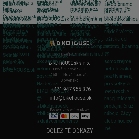
FAKTURAČNÁ ADRESA
BIKE-HOUSE.sk s. r. o.
Nová Ľubovňa 531
065 11 Nová Ľubovňa
Slovensko
+421 947 955 376
info@bikehouse.sk
Podporujeme online platby
DÔLEŽITÉ ODKAZY