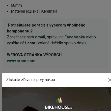
68mm
Materiál ložiska : Keramika
Potrebujete poradiť s výberom vhodného
komponentu?
Zanechajte nám
email
, správu na
Facebooku
alebo
využite náš
chat
(zelené tlačidlo vpravo dole).
WEBOVÁ STRÁNKA VÝROBCU
www.sram.com
Získajte zľavu na prvý nákup
POSLEDNÉ PRIDANÉ PRODUKTY
Predné svetlo CRUSSIS CRS 1200
74,95 €