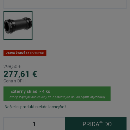
Zľava končí za
09:53:56
298,50 €
277,61 €
Cena s DPH
Externý sklad > 4 ks
Tovar je zvyčajne doručovaný do 7 pracovných dní od prijatia objednávky.
Našiel si produkt niekde lacnejšie?
PRIDAŤ DO