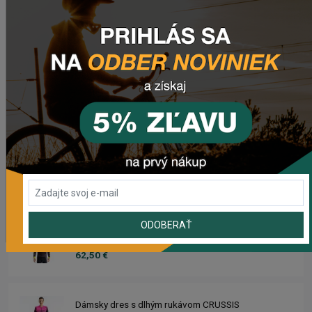
Zadné svetlo CRUSSIS CRS 20
20,50 €
Dres CRUSSIS
66,50 €
Dámsky dres CRUSSIS
66,50 €
ODOBERAŤ
Dres s dlhým rukávom CRUSSIS
62,50 €
Dámsky dres s dlhým rukávom CRUSSIS