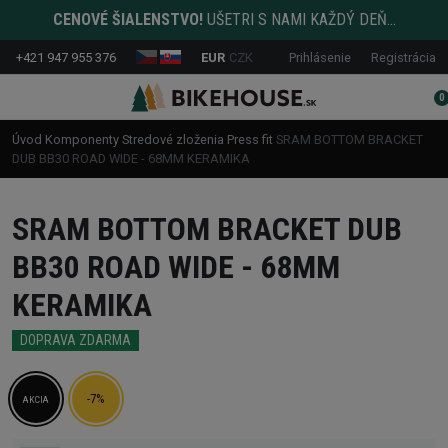
CENOVÉ ŠIALENSTVO!
UŠETRI S NAMI KAŽDÝ DEŇ...
+421 947 955 376
EUR
CZK
Prihlásenie
Registrácia
0
Úvod
Komponenty
Stredové zloženia
Press fit
SRAM BOTTOM BRACKET
DUB BB30 ROAD WIDE - 68MM KERAMIKA
SRAM BOTTOM BRACKET DUB
BB30 ROAD WIDE - 68MM
KERAMIKA
DOPRAVA ZDARMA
-7%
AKCIA