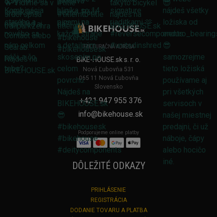
FAKTURAČNÁ ADRESA
BIKE-HOUSE.sk s. r. o.
Nová Ľubovňa 531
065 11 Nová Ľubovňa
Slovensko
+421 947 955 376
info@bikehouse.sk
Podporujeme online platby
DÔLEŽITÉ ODKAZY
PRIHLÁSENIE
REGISTRÁCIA
DODANIE TOVARU A PLATBA