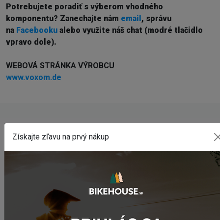
Potrebujete poradiť s výberom vhodného
komponentu? Z
anechajte nám
email
, správu
na
Facebooku
alebo využite náš chat (modré tlačidlo
vpravo dole).
WEBOVÁ STRÁNKA VÝROBCU
www.voxom.de
POSLEDNÉ PRIDANÉ PRODUKTY
Získajte zľavu na prvý nákup
Sedlo CHROMAG LIMBER
98,50 €
Zimušné Rukavice CHROMAG SIGNAL
44,95 €