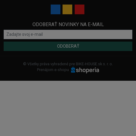
ODOBERAŤ NOVINKY NA E-MAIL
ODOBERAŤ
© Všetky práva vyhradené pre BIKE-HOUSE.sk s. r. o.
Prenájom e-shopu