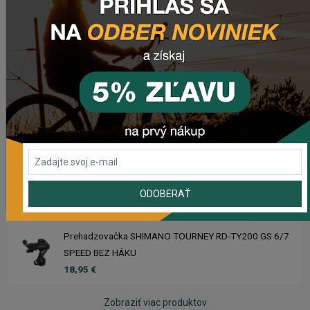
Sedlo CHROMAG TRAILMASTER DT V2
90,50 €
Rebuild kit pedálov CHROMAG SYNTH
40,95 €
Náhradný gumový diel pre košík CRUSSIS YBC-01
2,50 €
ODOBERAŤ
Prehadzovačka SHIMANO TOURNEY RD-TY200 GS 6/7
SPEED BEZ HÁKU
18,95 €
Zobraziť viac produktov