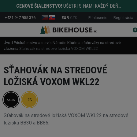
CENOVÉ ŠIALENSTVO!
UŠETRI S NAMI KAŽDÝ DEŇ...
+421 947 955 376
EUR
CZK
Prihlásenie
Registrácia
0
Úvod
Príslušenstvo a servis
Náradie
Kľúče a sťahováky na stredové
zloženia
Sťahovák na stredové ložiská VOXOM WKL22
SŤAHOVÁK NA STREDOVÉ
LOŽISKÁ VOXOM WKL22
-9%
AKCIA
Sťahovák na stredové ložiská VOXOM WKL22 na stredové
ložiská BB30 a BB86.