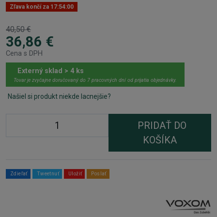
Zľava končí za
17:54:00
40,50 €
36,86 €
Cena s DPH
Externý sklad > 4 ks
Tovar je zvyčajne doručovaný do 7 pracovných dní od prijatia objednávky.
Našiel si produkt niekde lacnejšie?
PRIDAŤ DO
KOŠÍKA
Zdieľať
Tweetnuť
Uložiť
Poslať