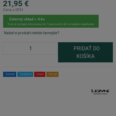
21,95 €
Cena s DPH
Externý sklad > 4 ks
Tovar je zvyčajne doručovaný do 7 pracovných dní od prijatia objednávky.
Našiel si produkt niekde lacnejšie?
PRIDAŤ DO
KOŠÍKA
Zdieľať
Tweetnuť
Uložiť
Poslať