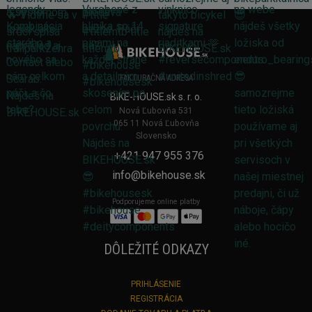
FAKTURAČNÁ ADRESA
BIKE-HOUSE.sk s. r. o.
Nová Ľubovňa 531
065 11 Nová Ľubovňa
Slovensko
+421 947 955 376
info@bikehouse.sk
Podporujeme online platby
DÔLEŽITÉ ODKAZY
PRIHLÁSENIE
REGISTRÁCIA