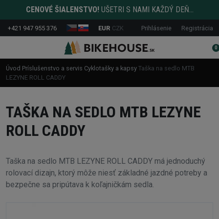
CENOVÉ ŠIALENSTVO!
UŠETRI S NAMI KAŽDÝ DEŇ...
+421 947 955 376
EUR
CZK
Prihlásenie
Registrácia
0
Úvod
Príslušenstvo a servis
Cyklotašky a kapsy
Taška na sedlo MTB
LEZYNE ROLL CADDY
TAŠKA NA SEDLO MTB LEZYNE
ROLL CADDY
Taška na sedlo MTB LEZYNE ROLL CADDY má jednoduchý
rolovací dizajn, ktorý môže niesť základné jazdné potreby a
bezpečne sa pripútava k koľajničkám sedla.