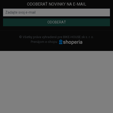
ODOBERAŤ NOVINKY NA E-MAIL
ODOBERAŤ
© Všetky práva vyhradené pre BIKE-HOUSE.sk s. r. o.
Prenájom e-shopu