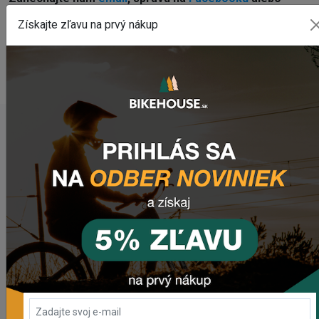
využite náš chat (modré tlačidlo vpravo dole).
Získajte zľavu na prvý nákup
WEBOVÁ STRÁNKA VÝROBCU
www.lezyne.com
POSLEDNÉ PRIDANÉ PRODUKTY
Sedlo CHROMAG LIMBER
2 420,18 Kč
Zimušné Rukavice CHROMAG SIGNAL
1 104,44 Kč