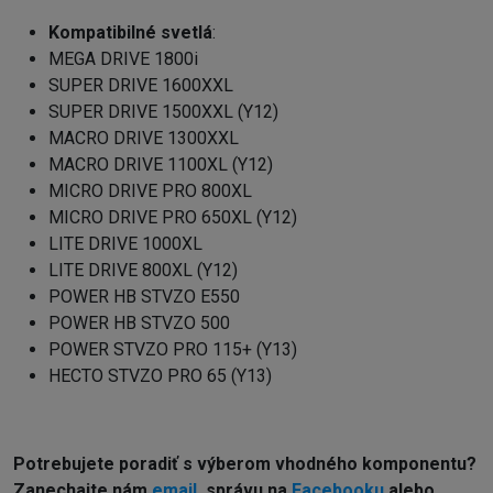
Kompatibilné
svetlá
:
MEGA DRIVE 1800i
SUPER DRIVE 1600XXL
SUPER DRIVE 1500XXL (Y12)
MACRO DRIVE 1300XXL
MACRO DRIVE 1100XL (Y12)
MICRO DRIVE PRO 800XL
MICRO DRIVE PRO 650XL (Y12)
LITE DRIVE 1000XL
LITE DRIVE 800XL (Y12)
POWER HB STVZO E550
POWER HB STVZO 500
POWER STVZO PRO 115+ (Y13)
HECTO STVZO PRO 65 (Y13)
Potrebujete poradiť s výberom vhodného komponentu?
Z
anechajte nám
email
, správu na
Facebooku
alebo