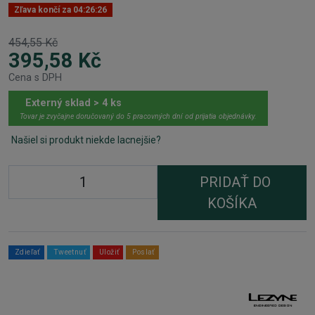
Zľava končí za
04:26:25
454,55 Kč
395,58 Kč
Cena s DPH
Externý sklad > 4 ks
Tovar je zvyčajne doručovaný do 5 pracovných dní od prijatia objednávky.
Našiel si produkt niekde lacnejšie?
PRIDAŤ DO
KOŠÍKA
Zdieľať
Tweetnuť
Uložiť
Poslať