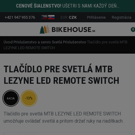
CENOVÉ ŠIALENSTVO!
UŠETRI S NAMI KAŽDÝ DEŇ...
+421 947 955 376
EUR
CZK
Prihlásenie
Registrácia
0
Úvod
Príslušenstvo a servis
Svetlá
Príslušenstvo
Tlačídlo pre svetlá MTB
LEZYNE LED REMOTE SWITCH
TLAČÍDLO PRE SVETLÁ MTB
LEZYNE LED REMOTE SWITCH
-13%
AKCIA
Tlačídlo pre svetlá MTB LEZYNE LED REMOTE SWITCH
umožňuje ovládať svetlá a pritom držať ruky na riadítkach.