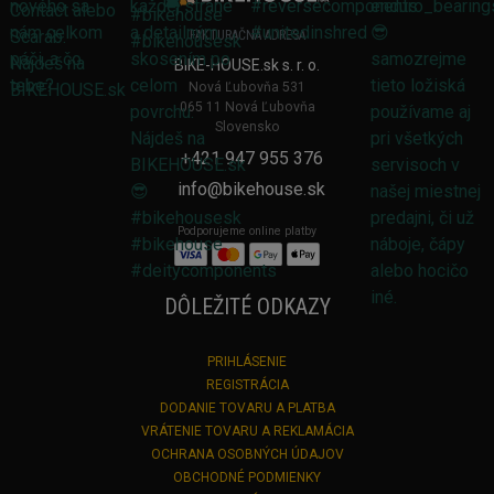
FAKTURAČNÁ ADRESA
BIKE-HOUSE.sk s. r. o.
Nová Ľubovňa 531
065 11 Nová Ľubovňa
Slovensko
+421 947 955 376
info@bikehouse.sk
Podporujeme online platby
DÔLEŽITÉ ODKAZY
PRIHLÁSENIE
REGISTRÁCIA
DODANIE TOVARU A PLATBA
VRÁTENIE TOVARU A REKLAMÁCIA
OCHRANA OSOBNÝCH ÚDAJOV
OBCHODNÉ PODMIENKY