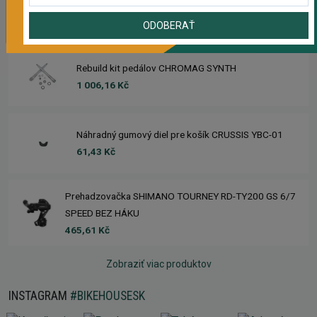
Sedlo CHROMAG TRAILMASTER DT V2
2 223,62 Kč
ODOBERAŤ
Rebuild kit pedálov CHROMAG SYNTH
1 006,16 Kč
Náhradný gumový diel pre košík CRUSSIS YBC-01
61,43 Kč
Prehadzovačka SHIMANO TOURNEY RD-TY200 GS 6/7
SPEED BEZ HÁKU
465,61 Kč
Zobraziť viac produktov
INSTAGRAM
#BIKEHOUSESK