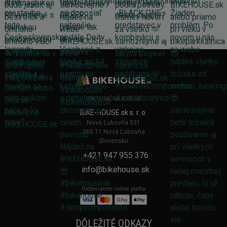
FAKTURAČNÁ ADRESA
BIKE-HOUSE.sk s. r. o.
Nová Ľubovňa 531
065 11 Nová Ľubovňa
Slovensko
+421 947 955 376
info@bikehouse.sk
Podporujeme online platby
DÔLEŽITÉ ODKAZY