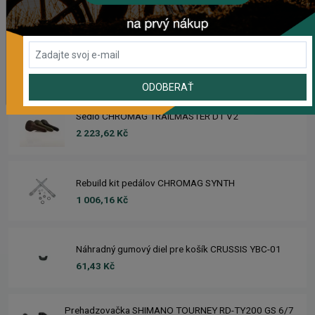
2 420,18 Kč
Zimušné Rukavice CHROMAG SIGNAL
1 104,44 Kč
ODOBERAŤ
Sedlo CHROMAG TRAILMASTER DT V2
2 223,62 Kč
Rebuild kit pedálov CHROMAG SYNTH
1 006,16 Kč
Náhradný gumový diel pre košík CRUSSIS YBC-01
61,43 Kč
Prehadzovačka SHIMANO TOURNEY RD-TY200 GS 6/7