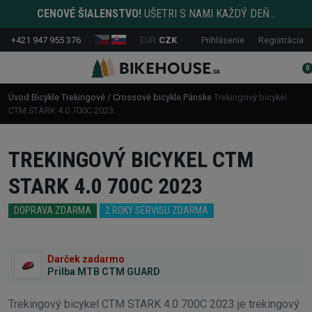
CENOVÉ ŠIALENSTVO!
UŠETRI S NAMI KAŽDÝ DEŇ...
+421 947 955 376
EUR
CZK
Prihlásenie
Registrácia
0
Úvod
Bicykle
Trekingové / Crossové bicykle
Pánske
Trekingový bicykel
CTM STARK 4.0 700C 2023
TREKINGOVÝ BICYKEL CTM
STARK 4.0 700C 2023
DOPRAVA ZDARMA
2 ROKY SERVISU ZDARMA
Darček zadarmo
Prilba MTB CTM GUARD
Trekingový bicykel CTM STARK 4.0 700C 2023 je trekingový