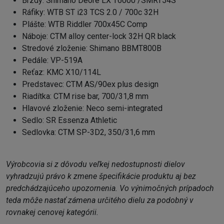
Brzdy: Shimano Deore LX T6000 /SMRT54S
Ráfiky: WTB ST i23 TCS 2.0 / 700c 32H
Plášte: WTB Riddler 700x45C Comp
Náboje: CTM alloy center-lock 32H QR black
Stredové zloženie: Shimano BBMT800B
Pedále: VP-519A
Reťaz: KMC X10/114L
Predstavec: CTM AS/90ex plus design
Riadítka: CTM rise bar, 700/31,8 mm
Hlavové zloženie: Neco semi-integrated
Sedlo: SR Essenza Athletic
Sedlovka: CTM SP-3D2, 350/31,6 mm
Výrobcovia si z dôvodu veľkej nedostupnosti dielov
vyhradzujú právo k zmene špecifikácie produktu aj bez
predchádzajúceho upozornenia. Vo výnimočných prípadoch
teda môže nastať zámena určitého dielu za podobný v
rovnakej cenovej kategórii.