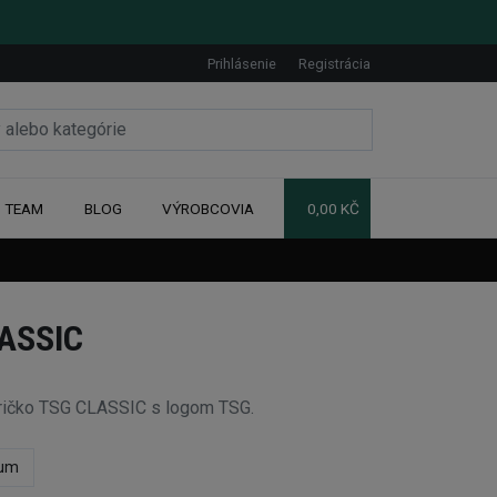
Prihlásenie
Registrácia
TEAM
BLOG
VÝROBCOVIA
0,00 KČ
ASSIC
ričko TSG CLASSIC s logom TSG.
um