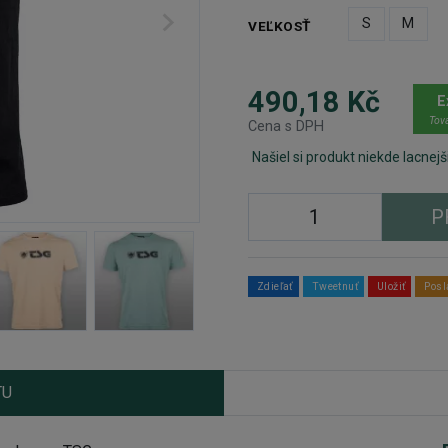
S
M
VEĽKOSŤ
490,18 Kč
E
Tova
Cena s DPH
Našiel si produkt niekde lacnejš
P
Zdieľať
Tweetnuť
Uložiť
Posl
TU