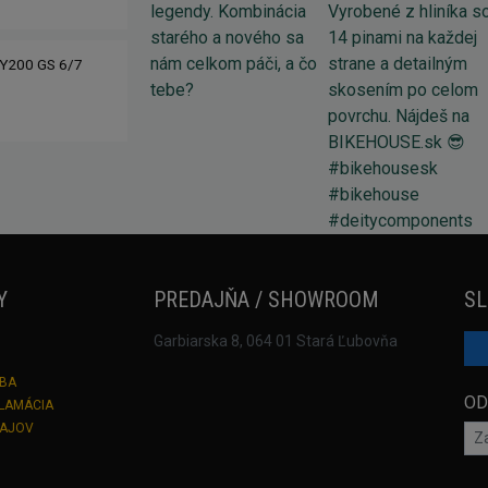
Y200 GS 6/7
Y
PREDAJŇA / SHOWROOM
SL
Garbiarska 8, 064 01 Stará Ľubovňa
TBA
OD
KLAMÁCIA
DAJOV