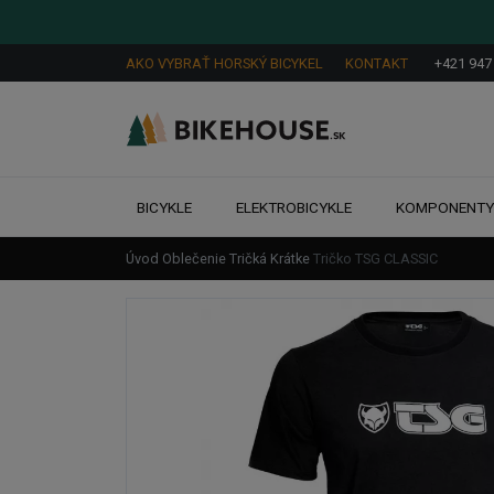
AKO VYBRAŤ HORSKÝ BICYKEL
KONTAKT
+421 947
BICYKLE
ELEKTROBICYKLE
KOMPONENT
Úvod
Oblečenie
Tričká
Krátke
Tričko TSG CLASSIC