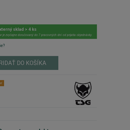
xterný sklad > 4 ks
r je zvyčajne doručovaný do 7 pracovných dní od prijatia objednávky.
ie?
RIDAŤ DO KOŠÍKA
ať