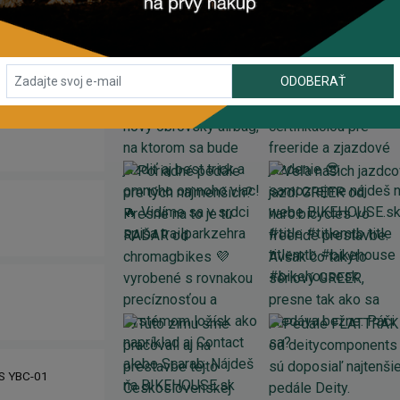
ODOBERAŤ
IS YBC-01