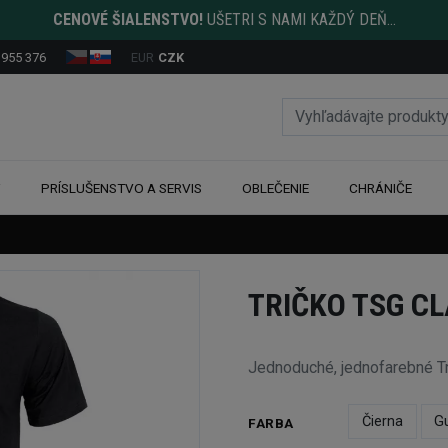
CENOVÉ ŠIALENSTVO!
UŠETRI S NAMI KAŽDÝ DEŇ...
 955 376
EUR
CZK
Y
PRÍSLUŠENSTVO A SERVIS
OBLEČENIE
CHRÁNIČE
TRIČKO TSG CL
Jednoduché, jednofarebné T
Čierna
G
FARBA