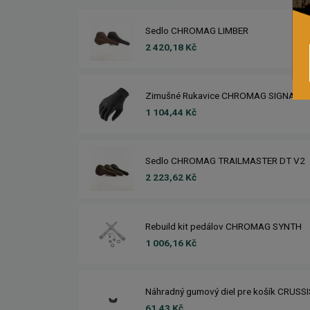
Sedlo CHROMAG LIMBER
2 420,18 Kč
Zimušné Rukavice CHROMAG SIGNAL
1 104,44 Kč
Sedlo CHROMAG TRAILMASTER DT V2
2 223,62 Kč
Rebuild kit pedálov CHROMAG SYNTH
1 006,16 Kč
Náhradný gumový diel pre košík CRUSS
61,43 Kč