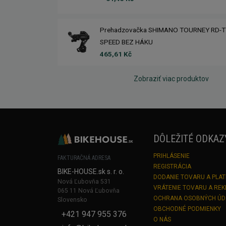
Prehadzovačka SHIMANO TOURNEY RD-T
SPEED BEZ HÁKU
465,61 Kč
Zobraziť viac produktov
DÔLEŽITÉ ODKAZ
PRIHLÁSENIE
FAKTURAČNÁ ADRESA
REGISTRÁCIA
BIKE-HOUSE.sk s. r. o.
DODANIE TOVARU A PLA
Nová Ľubovňa 531
VRÁTENIE TOVARU A RE
065 11 Nová Ľubovňa
OCHRANA OSOBNÝCH Ú
Slovensko
OBCHODNÉ PODMIENKY
+421 947 955 376
O NÁS