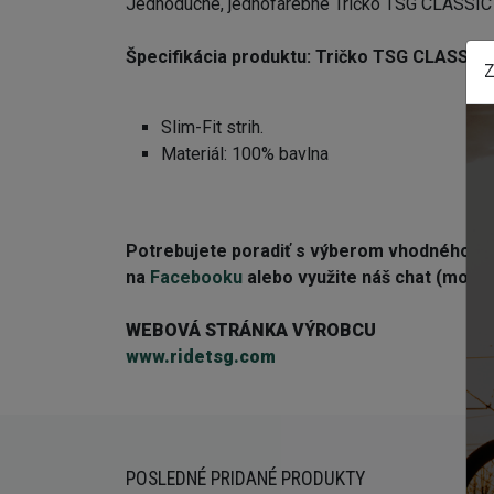
Jednoduché, jednofarebné Tričko TSG CLASSIC
Špecifikácia produktu: Tričko TSG CLASSIC
Z
Slim-Fit strih.
Materiál: 100% bavlna
Potrebujete poradiť s výberom vhodného 
na
Facebooku
alebo využite náš chat (modré 
WEBOVÁ STRÁNKA VÝROBCU
www.ridetsg.com
POSLEDNÉ PRIDANÉ PRODUKTY