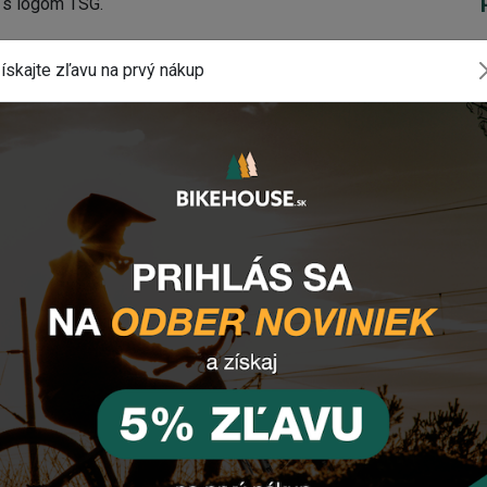
 s logom TSG.
ískajte zľavu na prvý nákup
komponentu? Z
anechajte nám
email
, správu
tlačidlo vpravo dole).
INSTAGRAM
#BIKEHOUSESK