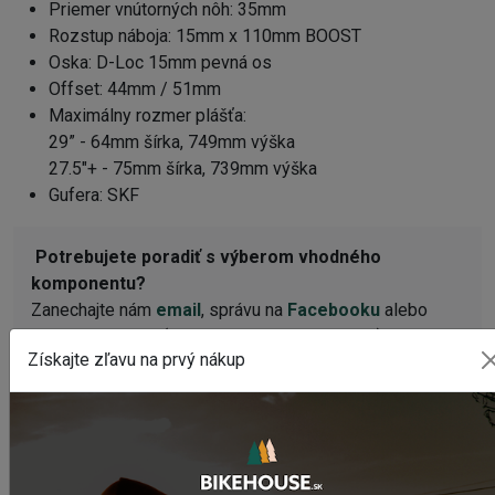
Priemer vnútorných nôh: 35mm
Rozstup náboja: 15mm x 110mm BOOST
Oska: D-Loc 15mm pevná os
Offset: 44mm / 51mm
Maximálny rozmer plášťa:
29” - 64mm šírka, 749mm výška
27.5"+ - 75mm šírka, 739mm výška
Gufera: SKF
Potrebujete poradiť s výberom vhodného
komponentu?
Zanechajte nám
email
, správu na
Facebooku
alebo
využite náš
chat
(zelené tlačidlo vpravo dole).
Získajte zľavu na prvý nákup
WEBOVÁ STRÁNKA VÝROBCU
canecreek.com
Video