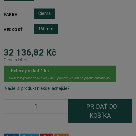
Čierna
FARBA
160mm
VEĽKOSŤ
32 136,82 Kč
Cena s DPH
Externý sklad 1 ks
Tovar je zvyčajne doručovaný do 5 pracovných dní od prijatia objednávky.
Našiel si produkt niekde lacnejšie?
PRIDAŤ DO
KOŠÍKA