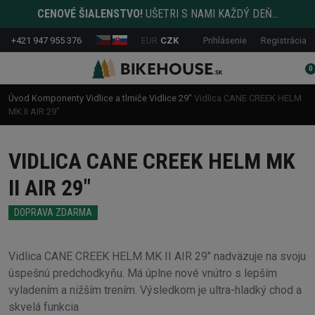
CENOVÉ ŠIALENSTVO!
UŠETRI S NAMI KAŽDÝ DEŇ...
+421 947 955 376
EUR
CZK
Prihlásenie
Registrácia
0
Úvod
Komponenty
Vidlice a tlmiče
Vidlice
29"
Vidlica CANE CREEK HELM
MK II AIR 29"
VIDLICA CANE CREEK HELM MK
II AIR 29"
DOPRAVA ZDARMA
Vidlica CANE CREEK HELM MK II AIR 29" nadväzuje na svoju
úspešnú predchodkyňu. Má úplne nové vnútro s lepším
vyladením a nižším trením. Výsledkom je ultra-hladký chod a
skvelá funkcia