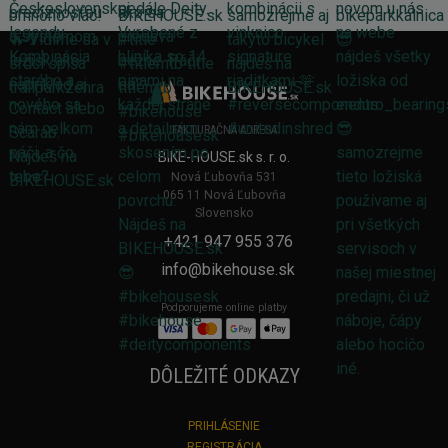
FAKTURAČNÁ ADRESA
BIKE-HOUSE.sk s. r. o.
Nová Ľubovňa 531
065 11 Nová Ľubovňa
Slovensko
+421 947 955 376
info@bikehouse.sk
Podporujeme online platby
DÔLEŽITÉ ODKAZY
PRIHLÁSENIE
REGISTRÁCIA