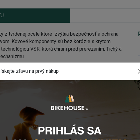
TU
tvrdenej ocele ktoré zvýšia bezpečnosť a ochranu
lyvom. Kovové komponenty sú bez korózie s krytom
 technológiou VSR, ktorá chráni pred prerezaním. Tichý a
mechanizmu.
YLOCK FOREVER
ískajte zľavu na prvý nákup
ktného tvaru a uloží sa do puzdra namontovaného na
plastom, aby sa zabránilo poškriabaniu.
a pohodlné ovládanie.
isťuje, že zámok sa ľahko prenáša a nie je príliš ťažký.