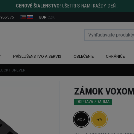
CENOVÉ ŠIALENSTVO!
UŠETRI S NAMI KAŽDÝ DEŇ...
 955 376
EUR
CZK
Y
PRÍSLUŠENSTVO A SERVIS
OBLEČENIE
CHRÁNIČE
LOCK FOREVER
ZÁMOK VOXOM
DOPRAVA ZDARMA
-9%
AKCIA