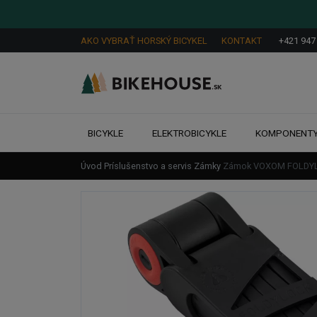
AKO VYBRAŤ HORSKÝ BICYKEL
KONTAKT
+421 947
BICYKLE
ELEKTROBICYKLE
KOMPONENT
Úvod
Príslušenstvo a servis
Zámky
Zámok VOXOM FOLDY