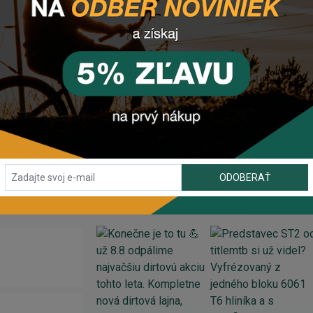
komponentu? Z
anechajte nám
email
, správu
 tlačidlo vpravo dole).
ODOBERAŤ
INSTAGRAM
#BIKEHOUSESK