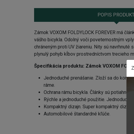
POPIS PRODUK
Zámok VOXOM FOLDYLOCK FOREVER má články z 
vášho bicykla. Odolný voči poveternostným vp
chráneným proti UV žiareniu. Nity sú navrhnuté s
plynulý pohyb kĺbov prostredníctvom trecieho 
Špecifikácia produktu:
Zámok VOXOM FOLD
Z
Jednoduché prenášanie. Zloží sa do kompa
ráme.
Ochrana rámu bicykla. Články sú potiahnuté 
Rýchle a jednoduché použitie. Jednoduché 
Kompaktný dizajn. Super kompaktný dizajn za
Automobilové štandardné kľúče.