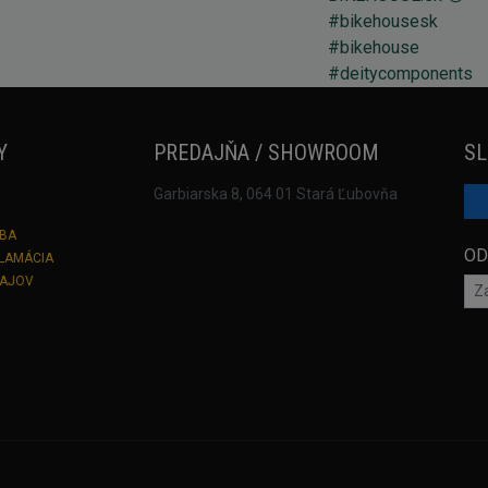
Y
PREDAJŇA / SHOWROOM
SL
Garbiarska 8, 064 01 Stará Ľubovňa
TBA
OD
KLAMÁCIA
DAJOV