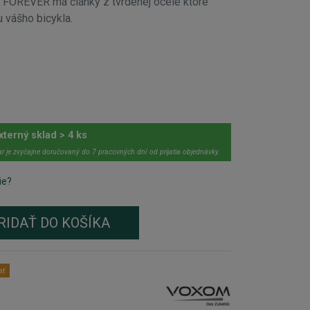
REVER má články z tvrdenej ocele ktoré
 vášho bicykla.
xterný sklad > 4 ks
r je zvyčajne doručovaný do 7 pracovných dní od prijatia objednávky.
ie?
RIDAŤ DO KOŠÍKA
ať