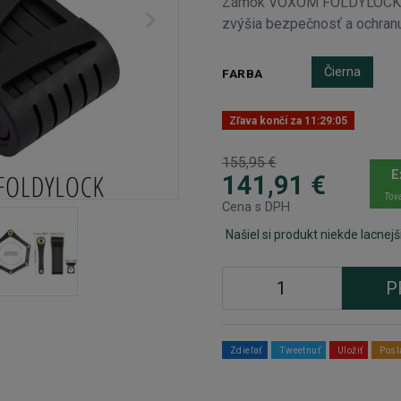
Zámok VOXOM FOLDYLOCK FO
zvýšia bezpečnosť a ochranu
Čierna
FARBA
Zľava končí za
11:29:04
155,95 €
E
141,91 €
Tova
Cena s DPH
Našiel si produkt niekde lacnejš
P
Zdieľať
Tweetnuť
Uložiť
Posl