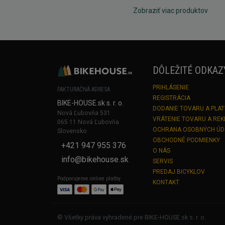
Zobraziť viac produktov
DÔLEŽITÉ ODKAZ
PRIHLÁSENIE
FAKTURAČNÁ ADRESA
REGISTRÁCIA
BIKE-HOUSE.sk s. r. o.
DODANIE TOVARU A PLA
Nová Ľubovňa 531
VRÁTENIE TOVARU A RE
065 11 Nová Ľubovňa
OCHRANA OSOBNÝCH Ú
Slovensko
OBCHODNÉ PODMIENKY
+421 947 955 376
O NÁS
info@bikehouse.sk
SERVIS
PREDAJ BICYKLOV
Podporujeme online platby
KONTAKT
© Všetky práva vyhradené pre BIKE-HOUSE.sk s. r. o.