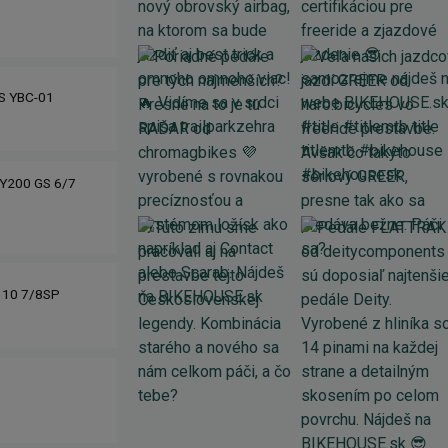
IS YBC-01
Y200 GS 6/7
310 7/8SP