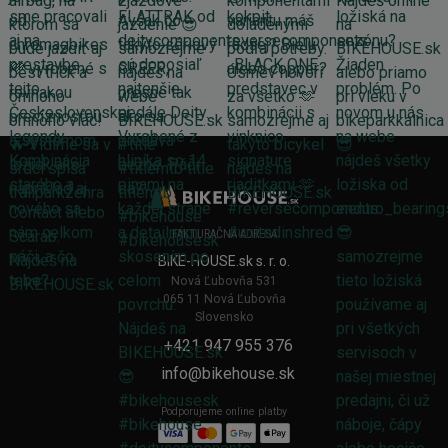
FAKTURAČNÁ ADRESA
BIKE-HOUSE.sk s. r. o.
Nová Ľubovňa 531
065 11 Nová Ľubovňa
Slovensko
+421 947 955 376
info@bikehouse.sk
Podporujeme online platby