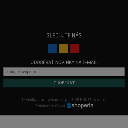
SLEDUJTE NÁS
ODOBERAŤ NOVINKY NA E-MAIL
ODOBERAŤ
© Všetky práva vyhradené pre BIKE-HOUSE.sk s. r. o.
Prenájom e-shopu