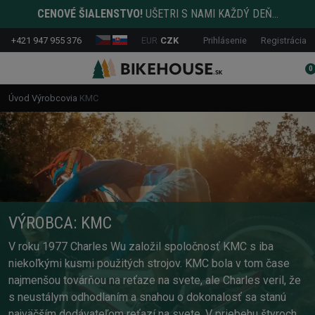
CENOVÉ ŠIALENSTVO!
UŠETRI S NAMI KAŽDÝ DEŇ...
+421 947 955 376
EUR
CZK
Prihlásenie
Registrácia
0
Úvod
Výrobcovia
KMC
VÝROBCA: KMC
V roku 1977 Charles Wu založil spoločnosť KMC s iba
niekoľkými kusmi použitých strojov. KMC bola v tom čase
najmenšou továrňou na reťaze na svete, ale Charles veril, že
s neustálym odhodlaním a snahou o dokonalosť sa stanú
najväčším dodávateľom reťazí na svete. V priebehu štyroch