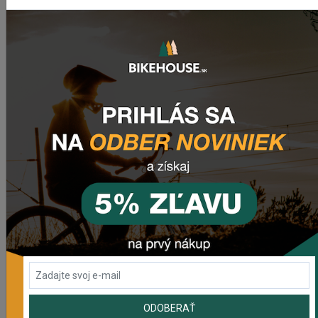
9 RÝCHLOSTNÉ
Reťaz MTB KMC E9 132ČL
Na sklade
528,26 Kč
DO KOŠÍKA
ODOBERAŤ