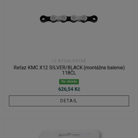
12 RÝCHLOSTNÉ
Reťaz KMC X12 SILVER/BLACK (montážne balenie)
118ČL
Na sklade
626,54 Kč
DETAIL