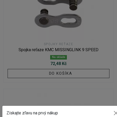
SPOJKY REŤAZE
Spojka reťaze KMC MISSINGLINK 9 SPEED
Na sklade
72,48 Kč
DO KOŠÍKA
Získajte zľavu na prvý nákup