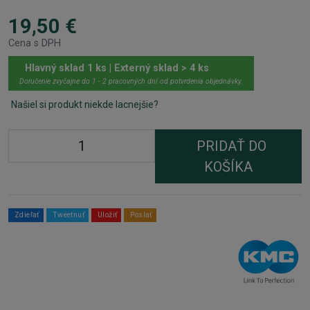
19,50 €
Cena s DPH
Hlavný sklad 1 ks | Externý sklad > 4 ks
Doručenie zvyčajne do 1 - 2 pracovných dní od potvrdenia objednávky.
Našiel si produkt niekde lacnejšie?
PRIDAŤ DO
KOŠÍKA
Zdieľať
Tweetnuť
Uložiť
Poslať