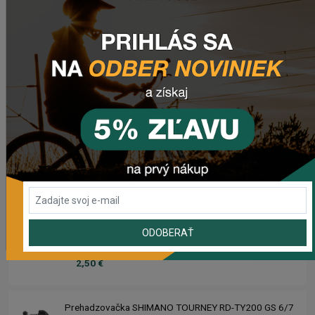
Zimušné Rukavice CHROMAG SIGNAL
44,95 €
Sedlo CHROMAG TRAILMASTER DT V2
90,50 €
Rebuild kit pedálov CHROMAG SYNTH
40,95 €
ODOBERAŤ
Náhradný gumový diel pre košík CRUSSIS YBC-01
2,50 €
Prehadzovačka SHIMANO TOURNEY RD-TY200 GS 6/7