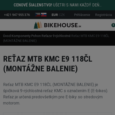
CENOVÉ ŠIALENSTVO!
UŠETRI S NAMI KAŽDÝ DEŇ...
+421 947 955 376
EUR
CZK
Prihlásenie
Registrácia
0
Úvod
Komponenty
Pohon
Reťaze
9 rýchlostné
Reťaz MTB KMC E9 118ČL
(MONTÁŽNE BALENIE)
REŤAZ MTB KMC E9 118ČL
(MONTÁŽNE BALENIE)
Reťaz MTB KMC E9 118ČL (MONTÁŽNE BALENIE) je
špičková 9-rýchlostná reťaz KMC s označením E (E-bikes).
Reťaz je určená predovšetkým pre E-biky so stredovým
motorom.