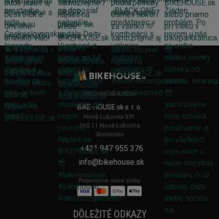
FAKTURAČNÁ ADRESA
BIKE-HOUSE.sk s. r. o.
Nová Ľubovňa 531
065 11 Nová Ľubovňa
Slovensko
+421 947 955 376
info@bikehouse.sk
Podporujeme online platby
DÔLEŽITÉ ODKAZY