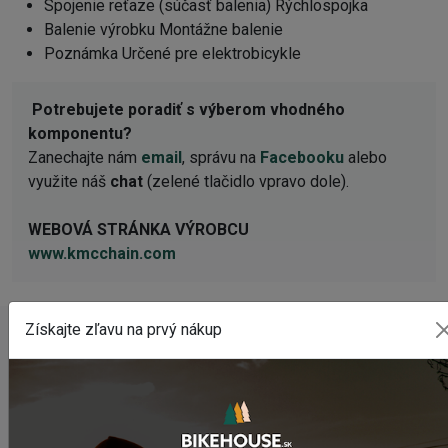
Spojenie reťaze (súčasť balenia) Rýchlospojka
Balenie výrobku Montážne balenie
Poznámka Určené pre elektrobicykle
Potrebujete poradiť s výberom vhodného
komponentu?
Zanechajte nám
email
, správu na
Facebooku
alebo
využite náš
chat
(zelené tlačidlo vpravo dole).
WEBOVÁ STRÁNKA VÝROBCU
www.kmcchain.com
Získajte zľavu na prvý nákup
POSLEDNÉ PRIDANÉ PRODUKTY
Sedlo CHROMAG LIMBER
98,50 €