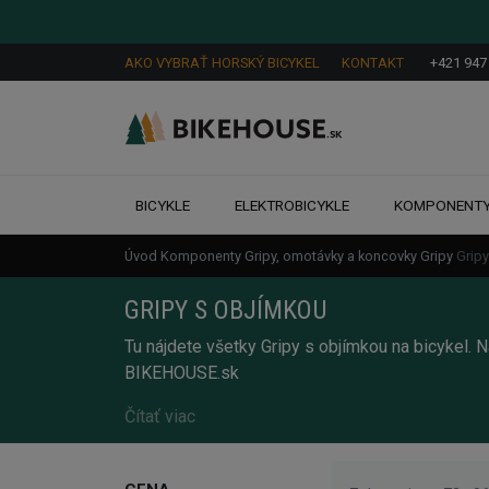
AKO VYBRAŤ HORSKÝ BICYKEL
KONTAKT
+421 947
BICYKLE
ELEKTROBICYKLE
KOMPONENT
Úvod
Komponenty
Gripy, omotávky a koncovky
Gripy
Grip
GRIPY S OBJÍMKOU
Tu nájdete všetky Gripy s objímkou na bicykel. N
BIKEHOUSE.sk
Čítať viac