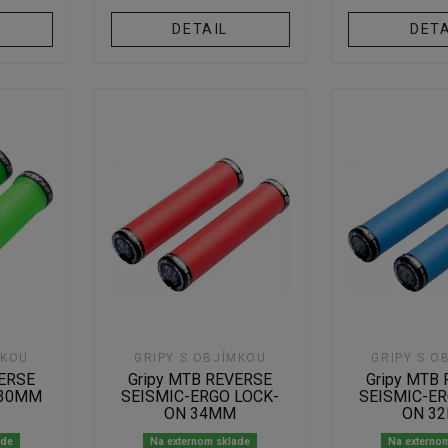
DETAIL
DETA
MKOU
GRIPY S OBJÍMKOU
GRIPY S O
VERSE
Gripy MTB REVERSE
Gripy MTB
 30MM
SEISMIC-ERGO LOCK-
SEISMIC-ER
ON 34MM
ON 3
ade
Na externom sklade
Na externo