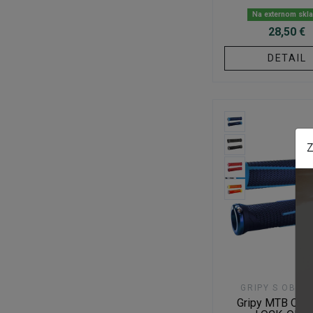
Na externom skl
28,50 €
DETAIL
Z
GRIPY S OBJÍ
Gripy MTB ODI