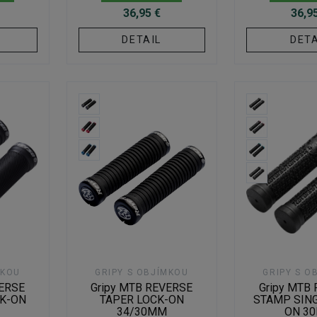
36,95 €
36,9
DETAIL
DETA
MKOU
GRIPY S OBJÍMKOU
GRIPY S O
VERSE
Gripy MTB REVERSE
Gripy MTB
CK-ON
TAPER LOCK-ON
STAMP SING
34/30MM
ON 3