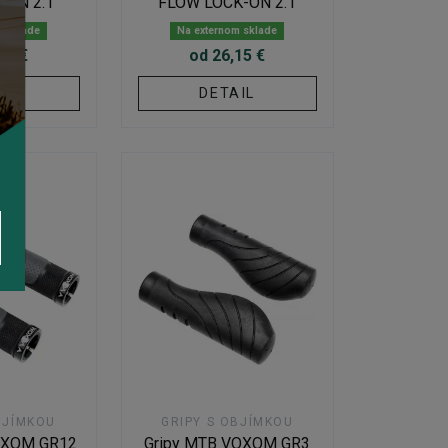
-ON 2.1
FLOW LOCK-ON 2.1
m sklade
Na externom sklade
15 €
od 26,15 €
IL
DETAIL
BJÍMKOU
GRIPY S OBJÍMKOU
OXOM GR12
Gripy MTB VOXOM GR3