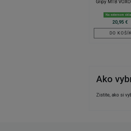
Gripy MTB VOX
Na externom skl
20,95 €
DO KOŠÍ
Ako vybr
Zistite, ako si v