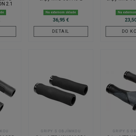
N 2.1
ade
Na externom sklade
Na externo
€
36,95 €
23,5
DETAIL
DO K
MKOU
GRIPY S OBJÍMKOU
GRIPY S O