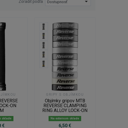
Zoradiť podľa
Dostupnosť
BJÍMKOU
GRIPY S OBJÍMKOU
 REVERSE
Objímky gripov MTB
LOCK-ON
REVERSE CLAMPING
MM
RING ALLOY LOCK-ON
m sklade
Na externom sklade
0 €
6,50 €