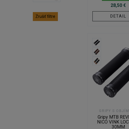
28,50 €
DETAIL
Zrušiť filtre
GRIPY S OBJÍ
Gripy MTB RE
NICO VINK LO
30MM