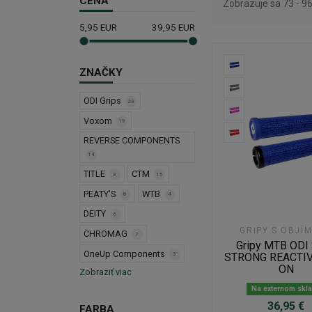
CENA
Zobrazuje sa 73 - 9
5,95
EUR
39,95
EUR
ZNAČKY
ODI Grips
23
Voxom
19
REVERSE COMPONENTS
14
TITLE
CTM
3
15
PEATY'S
WTB
8
4
DEITY
6
GRIPY S OBJÍ
CHROMAG
7
Gripy MTB ODI
OneUp Components
STRONG REACTIV
3
ON
Zobraziť viac
Na externom skl
36,95 €
FARBA