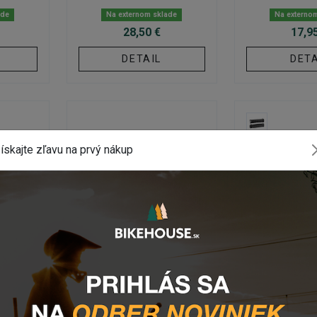
ade
Na externom sklade
Na externo
28,50 €
17,9
DETAIL
DETA
ískajte zľavu na prvý nákup
MKOU
GRIPY S OBJÍMKOU
GRIPY S O
 AG-1
Gripy MTB ODI SDG
Gripy MTB 