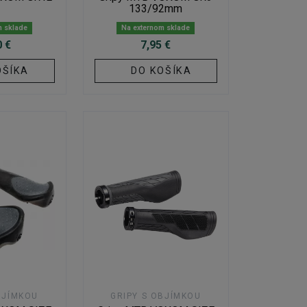
133/92mm
m sklade
Na externom sklade
0 €
7,95 €
OŠÍKA
DO KOŠÍKA
BJÍMKOU
GRIPY S OBJÍMKOU