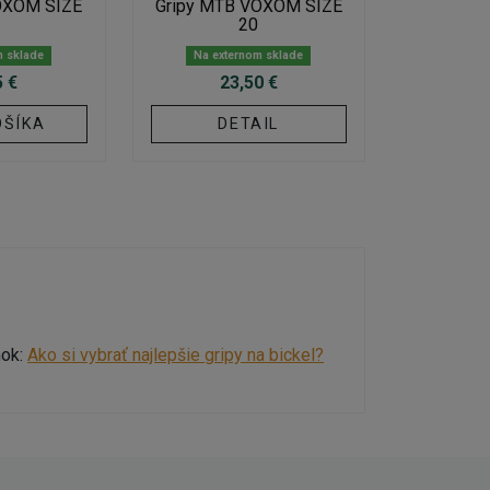
OXOM SIZE
Gripy MTB VOXOM SIZE
20
m sklade
Na externom sklade
5 €
23,50 €
OŠÍKA
DETAIL
nok:
Ako si vybrať najlepšie gripy na bickel?