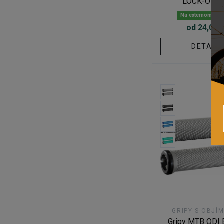
LOCK-ON 2
Na externom skl
od 24,02 
DETAIL
GRIPY S OBJÍ
Gripy MTB ODI 