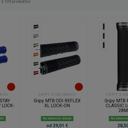
6 z 109 produktov
MKOU
GRIPY S OBJÍMKOU
GRIPY S O
 STAY
Gripy MTB ODI REFLEX
Gripy MTB
 LOCK-
XL LOCK-ON
CLASSIC 
28
ade
Na externom sklade
Na externo
od 29,01 €
28,5