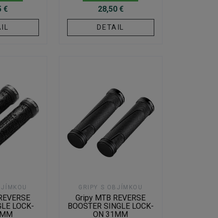
5 €
28,50 €
IL
DETAIL
BJÍMKOU
GRIPY S OBJÍMKOU
 REVERSE
Gripy MTB REVERSE
LE LOCK-
BOOSTER SINGLE LOCK-
0MM
ON 31MM