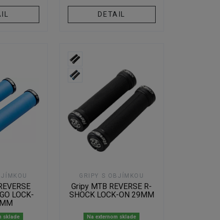
IL
DETAIL
BJÍMKOU
GRIPY S OBJÍMKOU
 REVERSE
Gripy MTB REVERSE R-
GO LOCK-
SHOCK LOCK-ON 29MM
2MM
m sklade
Na externom sklade