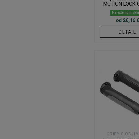
MOTION LOCK-O
Na externom skl
od 20,16 
DETAIL
GRIPY S OBJÍ