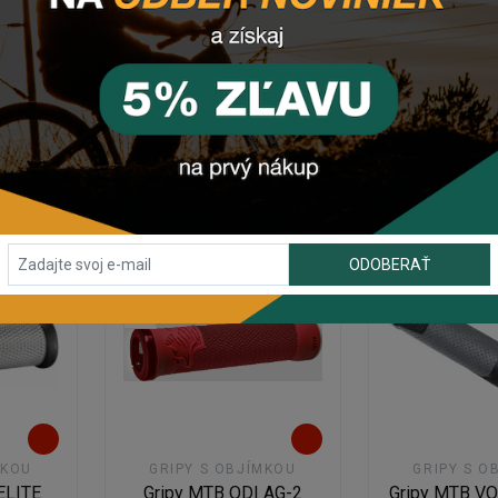
.1
LOCK-ON
PRO LOCK
ade
Na externom sklade
Na externo
€
31,50 €
od 26,
DETAIL
DETA
ODOBERAŤ
MKOU
GRIPY S OBJÍMKOU
GRIPY S O
ELITE
Gripy MTB ODI AG-2
Gripy MTB V