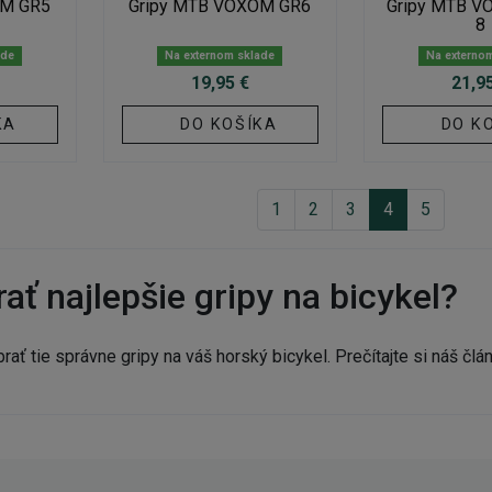
OM GR5
Gripy MTB VOXOM GR6
Gripy MTB V
8
ade
Na externom sklade
Na externo
19,95 €
21,9
KA
DO KOŠÍKA
DO K
1
2
3
4
5
ať najlepšie gripy na bicykel?
ybrať tie správne gripy na váš horský bicykel. Prečítajte si náš člá