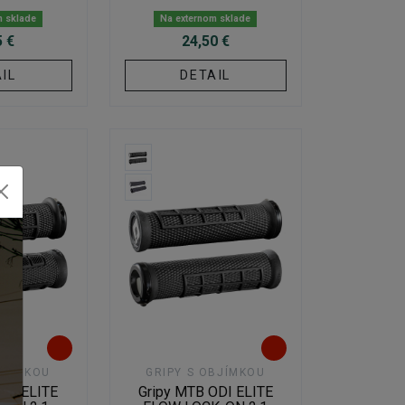
m sklade
Na externom sklade
5 €
24,50 €
IL
DETAIL
BJÍMKOU
GRIPY S OBJÍMKOU
ODI ELITE
Gripy MTB ODI ELITE