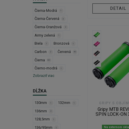
DETAIL
Čierna-Modrá
1
Čierna-Červená
3
Čierna-Oranžová
2
Army zelená
1
Biela
Bronzová
7
1
Carbon
Červená
2
40
Čierna
80
Čierno-modrá
1
Zobraziť viac
DĹŽKA
130mm
132mm
GRIPY S OBJÍ
1
1
Gripy MTB RE
136mm
2
SPIN LOCK-ON
128,5mm
1
136/95mm
Na externom skl
1