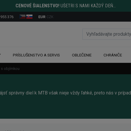
CENOVÉ ŠIALENSTVO!
UŠETRI S NAMI KAŽDÝ DEŇ...
 955 376
EUR
CZK
Y
PRÍSLUŠENSTVO A SERVIS
OBLEČENIE
CHRÁNIČE
y s objímkou
ájsť správny diel k MTB však nieje vždy ľahké, preto nás v prípad